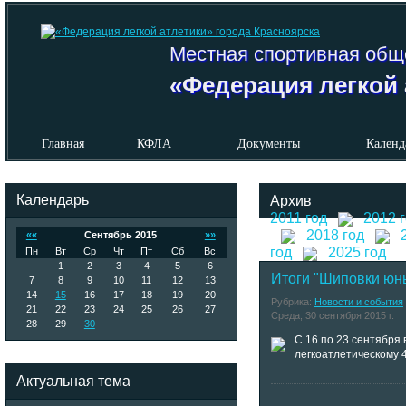
Местная спортивная общ
«Федерация легкой 
Главная
КФЛА
Документы
Календ
Календарь
Архив
2011 год
2012 
2018 год
««
Сентябрь 2015
»»
год
2025 год
Пн
Вт
Ср
Чт
Пт
Сб
Вс
1
2
3
4
5
6
Итоги "Шиповки юн
7
8
9
10
11
12
13
14
15
16
17
18
19
20
Рубрика:
Новости и события
21
22
23
24
25
26
27
Среда, 30 сентября 2015 г.
28
29
30
С 16 по 23 сентября
легкоатлетическому 
Актуальная тема