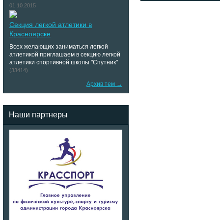
01.10.2015
Секция легкой атлетики в
Красноярске
Всех желающих заниматься легкой
атлетикой приглашаем в секцию легкой
атлетики спортивной школы "Спутник"
(33414)
Архив тем →
Наши партнеры