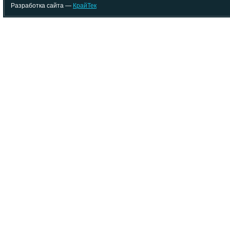
Разработка сайта —
КрайТек