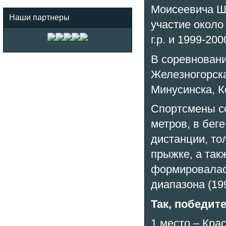
Моисеевича Ш
Наши партнеры
участие около
г.р. и 1999-200
В соревновани
Железногорска
Минусинска, Ке
Спортсмены со
метров, в беге
дистанции, то
прыжке, а так
формировалась
диапазона (199
Так, победит
1 место – Кр