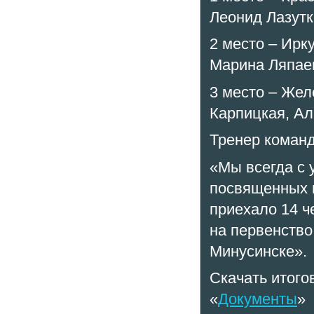
Леонид Лазутк
2 место – Ирк
Марина Ляпаев
3 место – Жел
Карпицкая, Ал
Тренер команд
«Мы всегда с 
посвященных п
приехало 14 ч
на первенство
Минусинске».
Скачать итого
«
Документы
»