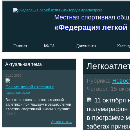
Местная спортивная общ
«Федерация легкой 
Главная
КФЛА
Документы
Календ
Легкоатле
Актуальная тема
01.10.2015
Рубрика:
Новос
Секция легкой атлетики в
Четверг, 15 октя
Красноярске
11 октября 
Всех желающих заниматься легкой
атлетикой приглашаем в секцию легкой
полумарафон 
атлетики спортивной школы "Спутник"
(33415)
в программе м
Архив тем →
забегах приня