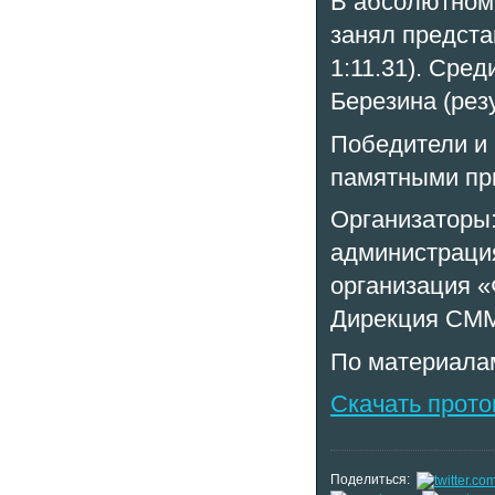
В абсолютном
занял предста
1:11.31). Сре
Березина (резу
Победители и
памятными пр
Организаторы
администраци
организация «
Дирекция СМ
По материал
Скачать прот
Поделиться: