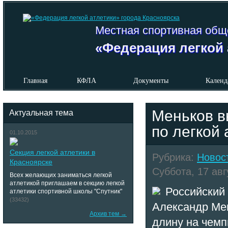
Местная спортивная общ
«Федерация легкой 
Главная
КФЛА
Документы
Календ
Меньков в
Актуальная тема
по легкой 
01.10.2015
Секция легкой атлетики в
Рубрика:
Новос
Красноярске
Суббота, 17 авг
Всех желающих заниматься легкой
атлетикой приглашаем в секцию легкой
Российский
атлетики спортивной школы "Спутник"
(33432)
Александр Мен
Архив тем →
длину на чемп