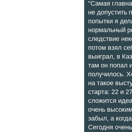
"Самая главна
не допустить 
попытки я дел
нормальный ре
следствие нек
потом взял се
выиграл, в Ка
там он попал 
получилось. Хо
на такое выст
старта: 22 и 2
сложится идеа
очень высоким
забыл, а когда
Сегодня очень