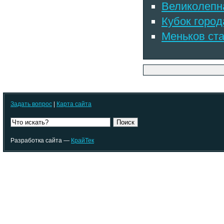
Великолепн
Кубок город
Меньков ст
Задать вопрос
|
Карта сайта
Поиск
Разработка сайта —
КрайТек