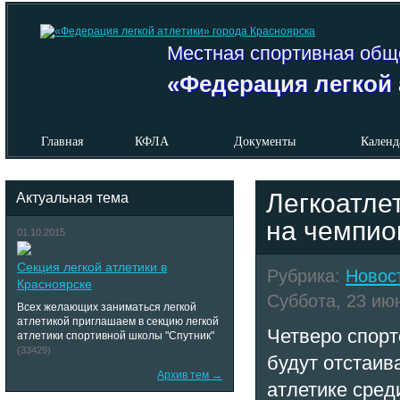
Местная спортивная общ
«Федерация легкой 
Главная
КФЛА
Документы
Календ
Легкоатле
Актуальная тема
на чемпио
01.10.2015
Секция легкой атлетики в
Рубрика:
Новос
Красноярске
Суббота, 23 июн
Всех желающих заниматься легкой
атлетикой приглашаем в секцию легкой
Четверо спорт
атлетики спортивной школы "Спутник"
(33429)
будут отстаив
Архив тем →
атлетике сред