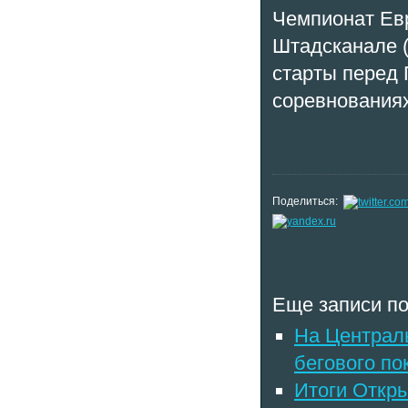
Чемпионат Евр
Штадсканале (
старты перед 
соревнованиях
Поделиться:
Еще записи по
На Централ
бегового по
Итоги Откры