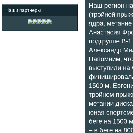
Наш регион на
Наши партнеры
(тройной прыж
ядра, метание
Анастасия Фро
подгруппе В-1
Александр Ме
Напомним, что
выступили на 
финишировала 
1500 м. Евген
тройном прыж
метании диска
юная спортсме
беге на 1500 
– в беге на 80