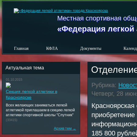
Местная спортивная общ
«Федерация легкой 
Главная
КФЛА
Документы
Календ
Отделение
Актуальная тема
01.10.2015
Рубрика:
Новос
Секция легкой атлетики в
Четверг, 28 июн
Красноярске
Красноярская
Всех желающих заниматься легкой
атлетикой приглашаем в секцию легкой
приобретение
атлетики спортивной школы "Спутник"
(33415)
информационны
Архив тем →
185 800 рубле