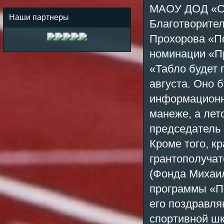
МАОУ ДОД
«
Наши партнеры
Благотворите
Прохорова
«
П
номинации
«
П
«
Табло будет 
августа. Оно 
информационны
манеже, а лет
председатель
Кроме того, к
грантополучат
(Фонда Михаил
программы
«
П
его поздравля
спортивной ш