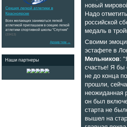
новый мирово
Секция легкой атлетики в
Надо отметить
Красноярске
Всех желающих заниматься легкой
российской сб
атлетикой приглашаем в секцию легкой
медаль в трой
атлетики спортивной школы "Спутник"
(33413)
Своими эмоци
Архив тем →
эстафете в Ло
Мельников
: 
Наши партнеры
счастье! Я бы 
не до конца п
прошли, сейча
неожиданная р
он был включе
старта не был
вышел на стар
главная похва