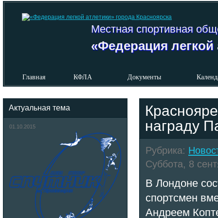
Местная спортивная общ
«Федерация легкой 
Главная
КФЛА
Документы
Календ
Краснояре
Актуальная тема
награду 
01.10.2015
Рубрика:
Новос
Суббота, 8 сент
В Лондоне сос
спортсмен вм
Андреем Копте