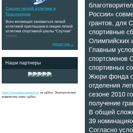
благотворите
Секция легкой атлетики в
России» совме
Красноярске
грантов, для
Всех желающих заниматься легкой
атлетикой приглашаем в секцию легкой
спортивные с
атлетики спортивной школы "Спутник"
(33409)
Олимпийских и
Архив тем →
Главным услов
спортсменов 
Наши партнеры
спортивных со
Жюри фонда о
отделения ле
сезоне 2010 г
https://neutralequipment.ru
va cg5lux. Электрическая
кофемолка viatto cg5lux.
получение гра
В общей сложн
39 номинациях
Согласно усло