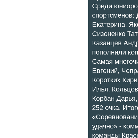
Среди юниоров
спортсменов:
Екатерина, Як
Сизоненко Тат
Казанцев Андр
пополнили коп
Самая многочи
Евгений, Чепр
Коротких Кири
Илья, Кольцов
Корбан Дарья,
252 очка. Итог
«Соревновани
удачно» - ком
команды Красн