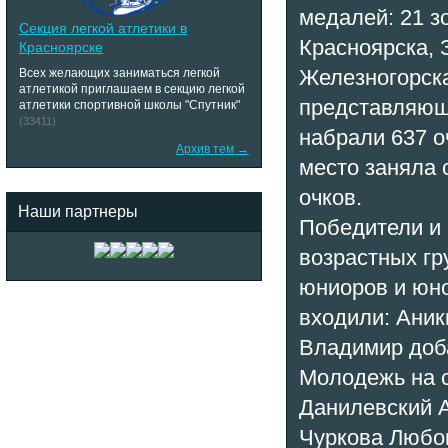
медалей: 21 з
Секция легкой атлетики в
Красноярска, 
Красноярске
Железногорска
Всех желающих заниматься легкой
атлетикой приглашаем в секцию легкой
представляющи
атлетики спортивной школы "Спутник"
(33411)
набрали 637 о
Архив тем →
место заняла 
очков.
Наши партнеры
Победители и
возрастных гр
юниоров и юно
входили: Аник
Владимир доба
Молодежь на с
Данилевский А
Чуркова Любов