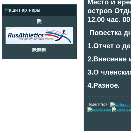
Место и вре
остров Отды
Наши партнеры
12.00 час. 0
Повестка д
1.Отчет о д
2.
Внесение 
3.
О членски
4.
Разное.
Поделиться: