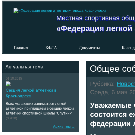
Местная спортивная общ
«Федерация легкой 
Главная
КФЛА
Документы
Календ
Общее со
Актуальная тема
01.10.2015
Рубрика:
Новос
Секция легкой атлетики в
Среда, 6 мая 20
Красноярске
Уважаемые ч
Всех желающих заниматься легкой
атлетикой приглашаем в секцию легкой
состоится е
атлетики спортивной школы "Спутник"
(33430)
федерации л
Архив тем →