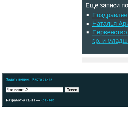
Еще записи по
Поздравляе
Наталья Ари
Первенство 
г.р. и млад
Задать вопрос
|
Карта сайта
Поиск
Разработка сайта —
КрайТек