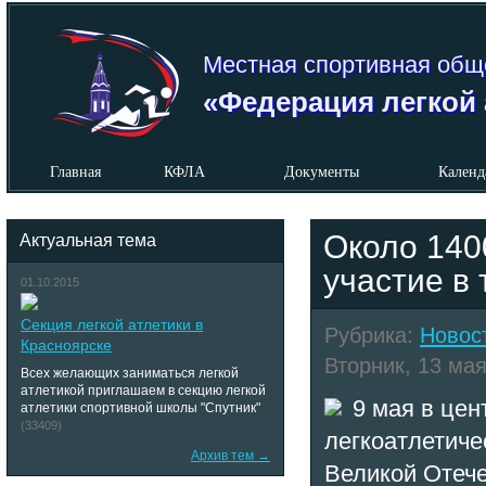
Местная спортивная общ
«Федерация легкой 
Главная
КФЛА
Документы
Календ
Около 140
Актуальная тема
участие в
01.10.2015
Секция легкой атлетики в
Рубрика:
Новос
Красноярске
Вторник, 13 мая
Всех желающих заниматься легкой
атлетикой приглашаем в секцию легкой
9 мая в це
атлетики спортивной школы "Спутник"
(33409)
легкоатлетиче
Архив тем →
Великой Отече