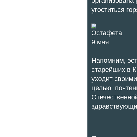
организована 
угоститься го
Напомним, эст
старейших в К
уходит своими
целью почтени
Отечественной
здравствующи