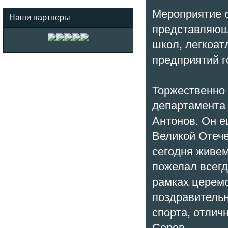
Мероприятие с
Наши партнеры
представляющ
школ, легкоат
предприятий г
Торжественно 
департамента 
Антонов. Он е
Великой Отече
сегодня живе
пожелал всегд
рамках церемо
поздравительн
спорта, отлич
Серов.