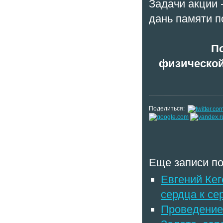
Задачи акции -
дань памяти п
П
физической
Поделиться:
Еще записи по
Евгений Кег
сердца к се
Проведение