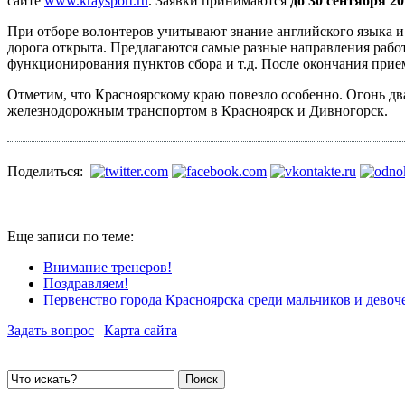
сайте
www.kraysport.ru
. Заявки принимаются
до 30 сентября 20
При отборе волонтеров учитывают знание английского языка и
дорога открыта. Предлагаются самые разные направления работ
функционирования пунктов сбора и т.д. После окончания прие
Отметим, что Красноярскому краю повезло особенно. Огонь два
железнодорожным транспортом в Красноярск и Дивногорск.
Поделиться:
Еще записи по теме:
Внимание тренеров!
Поздравляем!
Первенство города Красноярска среди мальчиков и девоче
Задать вопрос
|
Карта сайта
Поиск