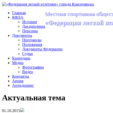
Главная
Местная спортивная общест
КФЛА
«Федерация легкой ат
История
Дисциплины
Персоны
Документы
Протоколы
Положения
Документы Федерации
Судьи
Календарь
Медиа
Фотографии
Видео
Контакты
Архив
Антидопинг
Актуальная тема
01.10.2015