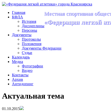
Главная
Местная спортивная общест
КФЛА
«Федерация легкой ат
История
Дисциплины
Персоны
Документы
Протоколы
Положения
Документы Федерации
Судьи
Календарь
Медиа
Фотографии
Видео
Контакты
Архив
Антидопинг
Актуальная тема
01.10.2015