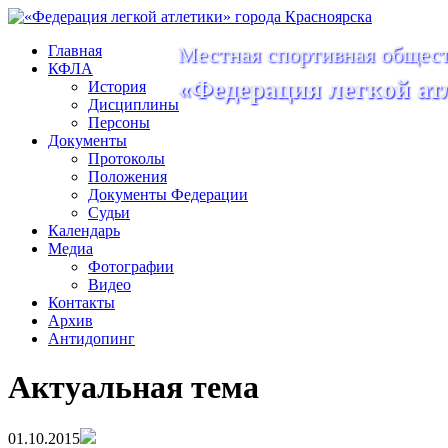
Главная
Местная спортивная общест
КФЛА
«Федерация легкой ат
История
Дисциплины
Персоны
Документы
Протоколы
Положения
Документы Федерации
Судьи
Календарь
Медиа
Фотографии
Видео
Контакты
Архив
Антидопинг
Актуальная тема
01.10.2015