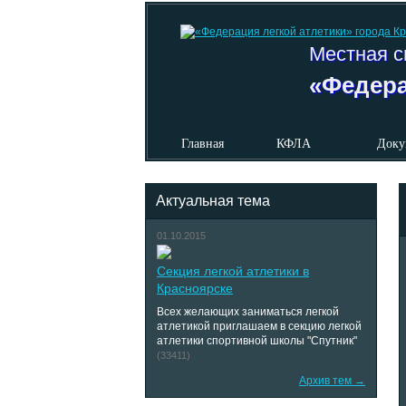
Местная с
«Федера
Главная
КФЛА
Доку
Актуальная тема
01.10.2015
Секция легкой атлетики в
Красноярске
Всех желающих заниматься легкой
атлетикой приглашаем в секцию легкой
атлетики спортивной школы "Спутник"
(33411)
Архив тем →