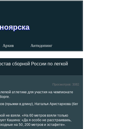
сноярска
Архив
Антидопинг
став сборной России по легкой
Просмотров:
3082
легкой атлетике для участия на чемпионате
борге.
ов (прыжки в длину), Наталья Аристархова (бег
ной не взяли. «На 60 метров взяли только
ует Кашина: «Да я особо не расстраиваюь,
ыходные на 50, 200 метров и эстафете».