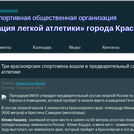
портивная общественная организация
ция легкой атлетики» города Кра
менты
Календарь
Медиа
Контакты
Три красноярских спортсмена вошли в предварительный со
атлетике
Рубрика:
Новости и события
Пятница, 15 февраля 2013 г.
Президиум ВФЛА утвердил предварительный состав сборной России по 
Европы в помещении, который пройдет в начале марта в шведском Гете
В состав сборной вошли 3 легкоатлета Красноярского края: Александр Меньк
3000 метров) и Кристина Савицкая (многоборье).
Юлию Кашину
, занявшей второе место в забеге на 60 метров, в состав сбор
победительницу чемпионата России - Юлию Кацура, а меня нет» - комментир
буду выступать на чемпионате края, который пройдет в Красноярске в эти в