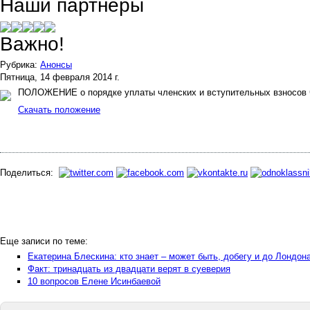
Наши партнеры
Важно!
Рубрика:
Анонсы
Пятница, 14 февраля 2014 г.
ПОЛОЖЕНИЕ о порядке уплаты членских и вступительных взносов ч
Скачать положение
Поделиться:
Еще записи по теме:
Екатерина Блескина: кто знает – может быть, добегу и до Лондон
Факт: тринадцать из двадцати верят в суеверия
10 вопросов Елене Исинбаевой