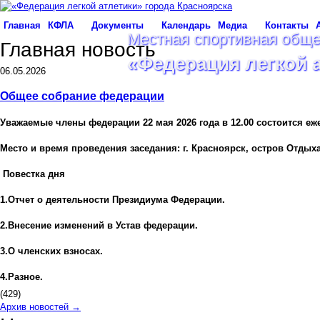
Главная
КФЛА
Документы
Календарь
Медиа
Контакты
Местная спортивная обще
Главная новость
«Федерация легкой 
06.05.2026
Общее собрание федерации
Уважаемые члены федерации 22 мая 2026 года в 12.00 состоится еж
Место и время проведения заседания: г. Красноярск, остров Отдыха, 
Повестка дня
1.Отчет о деятельности Президиума Федерации.
2.
Внесение изменений в Устав федерации.
3.
О членских взносах.
4.
Разное.
(429)
Архив новостей →