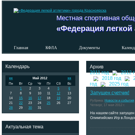
Местная спортивная общ
«Федерация легкой 
Главная
КФЛА
Документы
Календ
Календарь
Архив
2011 год
2012 
2018 год
««
Май 2012
»»
год
2025 год
Пн
Вт
Ср
Чт
Пт
Сб
Вс
1
2
3
4
5
6
Запущен счетчик!
7
8
9
10
11
12
13
14
15
16
17
18
19
20
Рубрика:
Новости и события
21
22
23
24
25
26
27
Четверг, 17 мая 2012 г.
28
29
30
31
На нашем сайте запущен 
Олимпийских Игр в Лондо
Актуальная тема