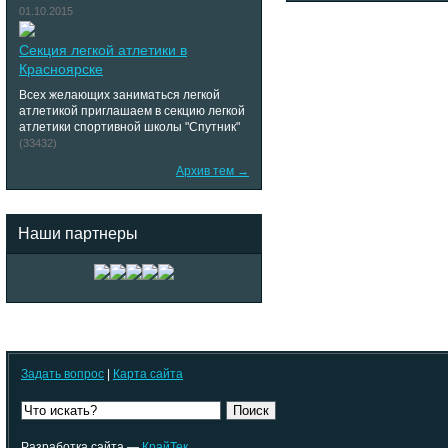
01.10.2015
Секция легкой атлетики в
Красноярске
Всех желающих заниматься легкой
атлетикой приглашаем в секцию легкой
атлетики спортивной школы "Спутник"
(33432)
Архив тем →
Наши партнеры
Задать вопрос
|
Карта сайта
Поиск
Разработка сайта —
КрайТек