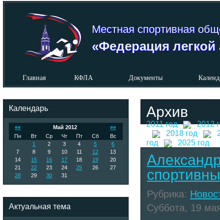
Местная спортивная общ
«Федерация легкой 
Главная
КФЛА
Документы
Календ
Календарь
Архив
2011 год
2012 
««
Май 2012
»»
2018 год
Пн
Вт
Ср
Чт
Пт
Сб
Вс
год
2025 год
1
2
3
4
5
6
7
8
9
10
11
12
13
Александр
14
15
16
17
18
19
20
21
22
23
24
25
26
27
спортивны
28
29
30
31
Рубрика:
Новос
Актуальная тема
Суббота, 19 мая