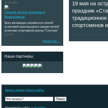
19 мая на ос
01.10.2015
праздник «Ста
Секция легкой атлетики в
Красноярске
традиционное 
Всех желающих заниматься легкой
спортсменов и
атлетикой приглашаем в секцию легкой
атлетики спортивной школы "Спутник"
(33415)
Архив тем →
Наши партнеры
Задать вопрос
|
Карта сайта
Поиск
Разработка сайта —
КрайТек