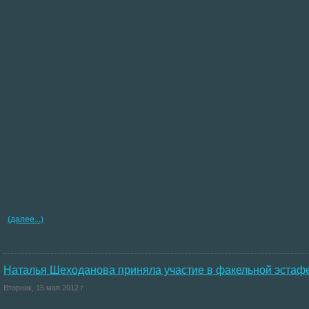
(далее...)
Наталья Шеходанова приняла участие в факельной эстаф
Вторник, 15 мая 2012 г.