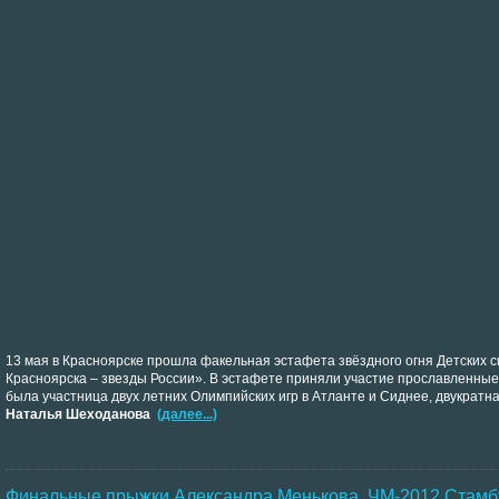
13 мая в Красноярске прошла факельная эстафета звёздного огня Детских 
Красноярска – звезды России». В эстафете приняли участие прославленные
была участница двух летних Олимпийских игр в Атланте и Сиднее, двукратна
Наталья Шеходанова
(далее...)
Финальные прыжки Александра Менькова. ЧМ-2012 Стамб