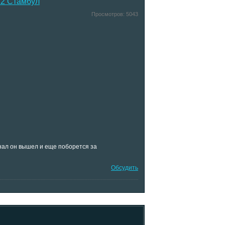
12 Стамбул
Просмотров:
5043
инал он вышел и еще поборется за
Обсудить