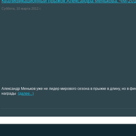
Квалификационный прыжок Александра Менькова. ЧМ-20
Суббота, 10 марта 2012 г.
Александр Меньков уже не лидер мирового сезона в прыжке в длину, но в ф
награды
(далее...)