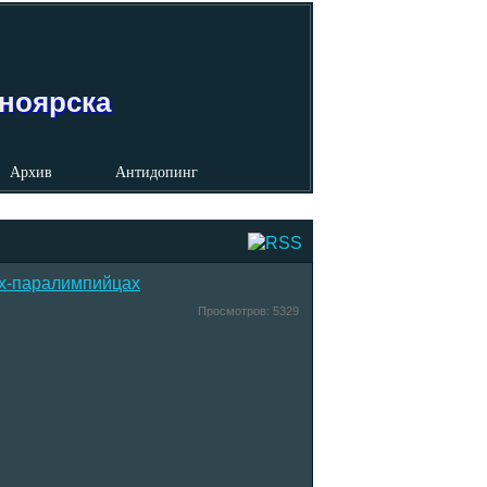
сноярска
Архив
Антидопинг
ах-паралимпийцах
Просмотров:
5329