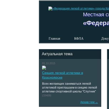
Местная с
«Федера
Главная
КФЛА
Доку
Актуальная тема
01.10.2015
Секция легкой атлетики в
Красноярске
Всех желающих заниматься легкой
атлетикой приглашаем в секцию легкой
атлетики спортивной школы "Спутник"
(33409)
Архив тем →