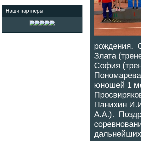
Наши партнеры
рождения. С
Злата (трен
София (трен
Пономарева 
юношей 1 ме
Просвиряков
Панихин И.И
А.А.). Позд
соревновани
дальнейших 