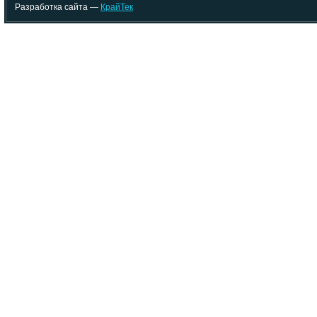
Разработка сайта —
КрайТек