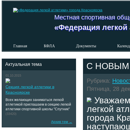
Местная спортивная общ
«Федерация легкой 
Главная
КФЛА
Документы
Календ
С НОВЫМ 
Актуальная тема
01.10.2015
Рубрика:
Новос
Секция легкой атлетики в
Пятница, 28 дек
Красноярске
Уважаем
Всех желающих заниматься легкой
атлетикой приглашаем в секцию легкой
легкой ат
атлетики спортивной школы "Спутник"
(33420)
города Кр
Архив тем →
наступаю