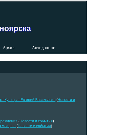
сноярска
Архив
Антидопинг
ке Куницын Евгений Васильевич
(
Новости и
в рождения
(
Новости и события
)
 и младше
(
Новости и события
)