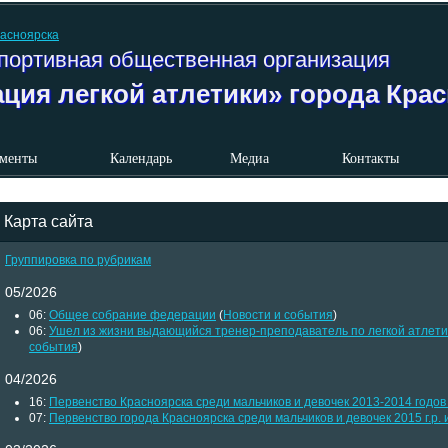
портивная общественная организация
ция легкой атлетики» города Кра
менты
Календарь
Медиа
Контакты
Карта сайта
Группировка по рубрикам
05/2026
06:
Общее собрание федерации
(
Новости и события
)
06:
Ушел из жизни выдающийся тренер-преподаватель по легкой атлети
события
)
04/2026
16:
Первенство Красноярска среди мальчиков и девочек 2013-2014 годо
07:
Первенство города Красноярска среди мальчиков и девочек 2015 г.р.