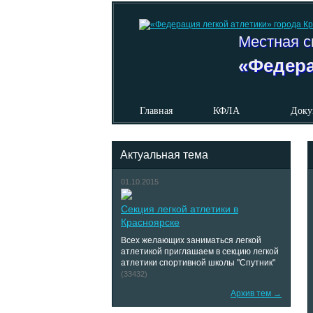
Местная с
«Федера
Главная
КФЛА
Доку
Актуальная тема
01.10.2015
Секция легкой атлетики в
Красноярске
Всех желающих заниматься легкой
атлетикой приглашаем в секцию легкой
атлетики спортивной школы "Спутник"
(33432)
Архив тем →