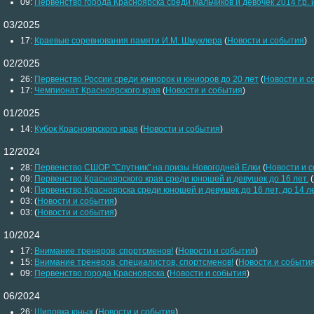
09:
Первенство города Красноярска среди мальчиков и девочек 2014 г.р.
03/2025
17:
Краевые соревнования памяти И.М. Шмуклера
(
Новости и события
)
02/2025
26:
Первенство России среди юниорок и юниоров до 20 лет
(
Новости и с
17:
Чемпионат Красноярского края
(
Новости и события
)
01/2025
14:
Кубок Красноярского края
(
Новости и события
)
12/2024
28:
Первенство СШОР "Спутник" на призы Новогодней Елки
(
Новости и 
09:
Первенство Красноярского края среди юношей и девушек до 16 лет.
(
04:
Первенство Красноярска среди юношей и девушек до 16 лет, до 14 л
03:
(
Новости и события
)
03:
(
Новости и события
)
10/2024
17:
Внимание тренеров, спортсменов!
(
Новости и события
)
15:
Внимание тренеров, специалистов, спортсменов!
(
Новости и событи
09:
Первенство города Красноярска
(
Новости и события
)
06/2024
26:
Шиповка юных
(
Новости и события
)