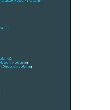
 и младше
(
Новости и события
)
обытия
)
события
)
Новости и события
)
ет
(
Новости и события
)
я
)