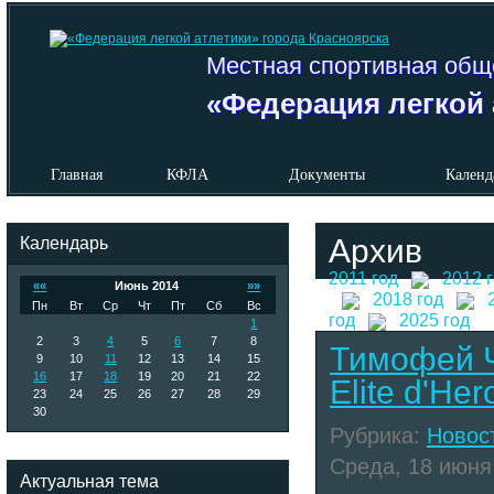
Местная спортивная общ
«Федерация легкой 
Главная
КФЛА
Документы
Календ
Календарь
Архив
2011 год
2012 
««
Июнь 2014
»»
2018 год
Пн
Вт
Ср
Чт
Пт
Сб
Вс
год
2025 год
1
2
3
4
5
6
7
8
Тимофей Ч
9
10
11
12
13
14
15
16
17
18
19
20
21
22
Elite d'Her
23
24
25
26
27
28
29
30
Рубрика:
Новос
Среда, 18 июня 
Актуальная тема