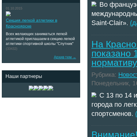
Во француз
01.10.2015
международный 
Секция легкой атлетики в
Saint-Clair».
(д
Красноярске
Всех желающих заниматься легкой
атлетикой приглашаем в секцию легкой
На Красно
атлетики спортивной школы "Спутник"
(33432)
показано 
Архив тем →
норматив
Рубрика:
Новос
Наши партнеры
Понедельник, 16
С 13 по 14
города по лег
спортсменов.
Внимание