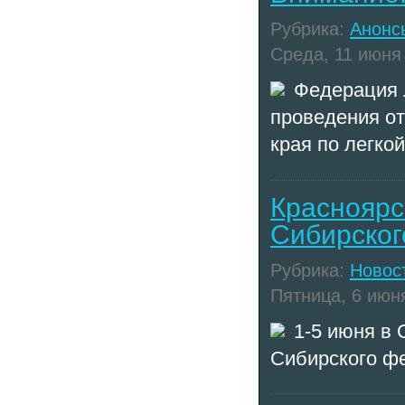
Рубрика:
Анонс
Среда, 11 июня 
Федерация л
проведения от
края по легко
Красноярс
Сибирског
Рубрика:
Новос
Пятница, 6 июня
1-5 июня в
Сибирского фе