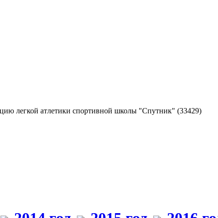
екцию легкой атлетики спортивной школы "Спутник"
(33429)
2014 год
2015 год
2016 го