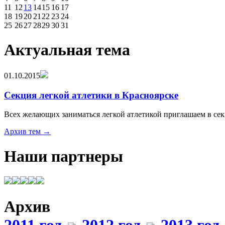
11
12
13
14
15
16
17
18
19
20
21
22
23
24
25
26
27
28
29
30
31
Актуальная тема
01.10.2015
Секция легкой атлетики в Красноярске
Всех желающих заниматься легкой атлетикой приглашаем в с
Архив тем →
Наши партнеры
Архив
2011 год
2012 год
2013 год