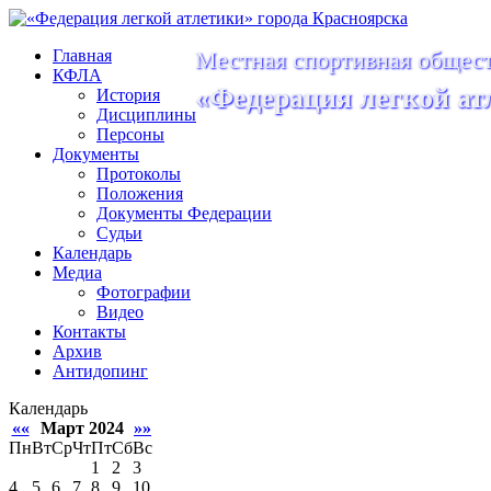
Главная
Местная спортивная общест
КФЛА
«Федерация легкой ат
История
Дисциплины
Персоны
Документы
Протоколы
Положения
Документы Федерации
Судьи
Календарь
Медиа
Фотографии
Видео
Контакты
Архив
Антидопинг
Календарь
««
Март 2024
»»
Пн
Вт
Ср
Чт
Пт
Сб
Вс
1
2
3
4
5
6
7
8
9
10