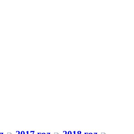
д
2017 год
2018 год