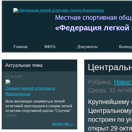
Местная спортивная общ
«Федерация легкой 
Главная
КФЛА
Документы
Календ
Центральн
Актуальная тема
01.10.2015
Рубрика:
Новос
Секция легкой атлетики в
Среда, 31 октяб
Красноярске
Крупнейшему 
Всех желающих заниматься легкой
атлетикой приглашаем в секцию легкой
Центральному 
атлетики спортивной школы "Спутник"
(33437)
построен по у
Архив тем →
открыт 29 окт