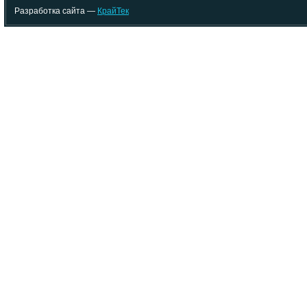
Разработка сайта —
КрайТек