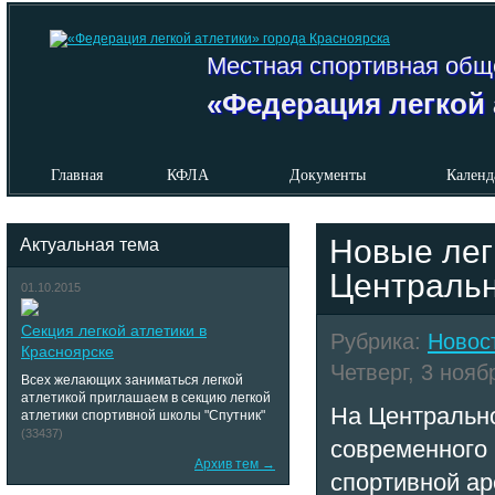
Местная спортивная общ
«Федерация легкой 
Главная
КФЛА
Документы
Календ
Новые лег
Актуальная тема
Центральн
01.10.2015
Секция легкой атлетики в
Рубрика:
Новос
Красноярске
Четверг, 3 ноябр
Всех желающих заниматься легкой
атлетикой приглашаем в секцию легкой
На Центрально
атлетики спортивной школы "Спутник"
(33437)
современного 
Архив тем →
спортивной а