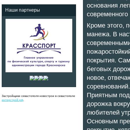
основания лег
Наши партнеры
современного 
Кроме этого, 
манежа. В нас
современными
пожаростойкий
покрытия. Сам
беговых дорож
новое, отвеч
соревнований.
Приятным пода
Застройщики севастополя новострои в севастополе
интерстрой.рф
.
дорожка вокру
любителей утр
Основным пре
покрытие, кот