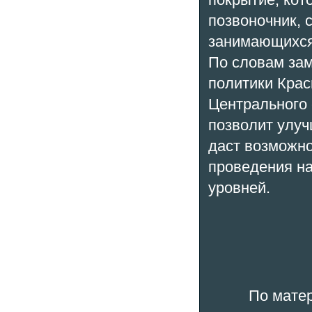
позвоночник, 
занимающихся
По словам зам
политики Крас
Центрального 
позволит улуч
даст возможно
проведения на
уровней.
По мате