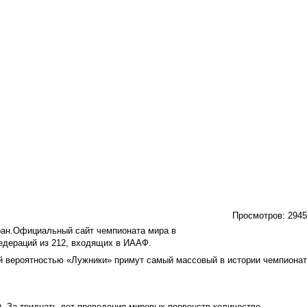
Просмотров:
2945
ан.
Официальный сайт чемпионата мира в
едераций из 212, входящих в ИААФ.
ой вероятностью «Лужники» примут самый массовый в истории чемпионат
). За тридцать лет проведения мировых первенств количество