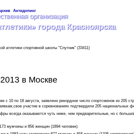
Архив
Антидопинг
ственная организация
атлетики» города Красноярска
кой атлетики спортивной школы "Спутник"
(33411)
2013 в Москве
ве с 10 по 18 августа, заявлено рекордное число спортсменов из 205 стр
аявкам,свое участие в соревнованиях подтвердили 205 национальных ф
ифры всегда оказываются чуть ниже, чем предварительные, но с больш
173 мужчины и 856 женщин (1894 человек).
ки в 1983 году стартовали 877 мужчин и 458 женщин (1335 спортсменов