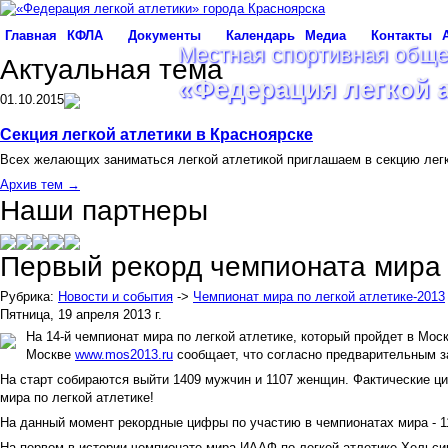
Главная
КФЛА
Документы
Календарь
Медиа
Контакты
Местная спортивная обще
Актуальная тема
«Федерация легкой 
01.10.2015
Секция легкой атлетики в Красноярске
Всех желающих заниматься легкой атлетикой приглашаем в секцию лег
Архив тем →
Наши партнеры
Первый рекорд чемпионата мира 
Рубрика:
Новости и события
->
Чемпионат мира по легкой атлетике-2013
Пятница, 19 апреля 2013 г.
На 14-й чемпионат мира по легкой атлетике, который пройдет в Моск
Москве
www.mos2013.ru
сообщает, что согласно предварительным з
На старт собираются выйти 1409 мужчин и 1107 женщин. Фактические ц
мира по легкой атлетике!
На данный момент рекордные цифры по участию в чемпионатах мира - 1
На первом в истории чемпионате мира ИААФ по легкой атлетике Хельсин