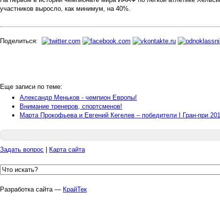
участников выросло, как минимум, на 40%.
Поделиться:
Еще записи по теме:
Александр Меньков - чемпион Европы!
Внимание тренеров, спортсменов!
Марта Прокофьева и Евгений Кегелев – победители I Гран-при 201
Задать вопрос
|
Карта сайта
Разработка сайта —
КрайТек