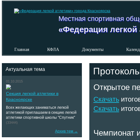
Местная спортивная общ
«Федерация легкой 
Главная
КФЛА
Документы
Календ
Протоколы
Актуальная тема
01.10.2015
Открытое пе
Секция легкой атлетики в
Скачать
итого
Красноярске
Скачать
итого
Всех желающих заниматься легкой
атлетикой приглашаем в секцию легкой
атлетики спортивной школы "Спутник"
(33444)
Чемпионат и
Архив тем →