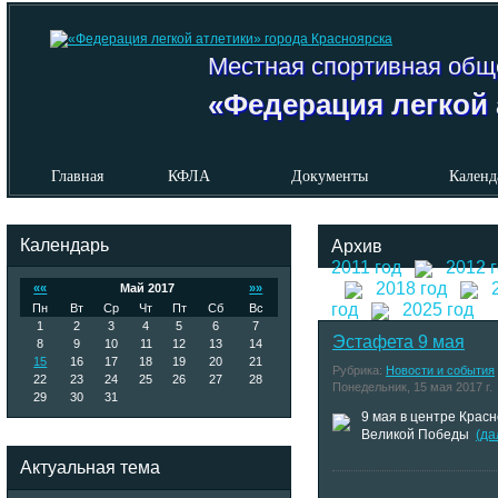
Местная спортивная общ
«Федерация легкой 
Главная
КФЛА
Документы
Календ
Календарь
Архив
2011 год
2012 
2018 год
««
Май 2017
»»
год
2025 год
Пн
Вт
Ср
Чт
Пт
Сб
Вс
1
2
3
4
5
6
7
Эстафета 9 мая
8
9
10
11
12
13
14
15
16
17
18
19
20
21
Рубрика:
Новости и события
22
23
24
25
26
27
28
Понедельник, 15 мая 2017 г.
29
30
31
9 мая в центре Крас
Великой Победы
(да
Актуальная тема