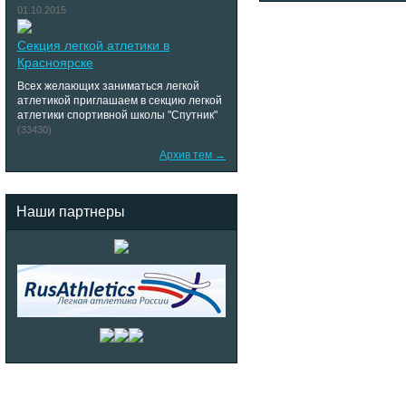
01.10.2015
Секция легкой атлетики в
Красноярске
Всех желающих заниматься легкой
атлетикой приглашаем в секцию легкой
атлетики спортивной школы "Спутник"
(33430)
Архив тем →
Наши партнеры