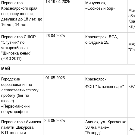
18-19.04.2025
Первенство
Минусинск,
Красноярского края
«Сосновый бор»
Мин
по кроссу юноши,
обр
девушки до 18 лет, до
Кра
16 лет, 14 лет.
КД
26.04.2025
Первенство СШОР
Красноярск, БСА,
"Спутник" по
о.Отдыха 15.
МА
четырехборью
"Сп
"Шиповка юных"
(2010-2011)
МАЙ
01.05.2025
Городские
Красноярск,
соревнования по
ФОЦ "Татышев-парк"
КР
легкоатлетическому
пробегу (бег по
шоссе)
«Первомайский
полумарафон».
2-4.05.2025
Первенство г.Ачинска
Ачинск, ул. Кравченко
памяти Шакурова
30 л/а манеж
Ач
В.П. юноши и
"Рекорд"