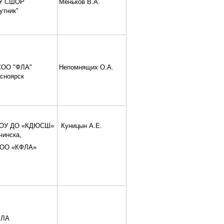
У СШОР
Меньков В.А.
утник"
ОО "ФЛА"
Непомнящих О.А.
сноярск
ОУ ДО «КДЮСШ»
Куницын А.Е.
Ачинска,
ОО «КФЛА»
ЛА