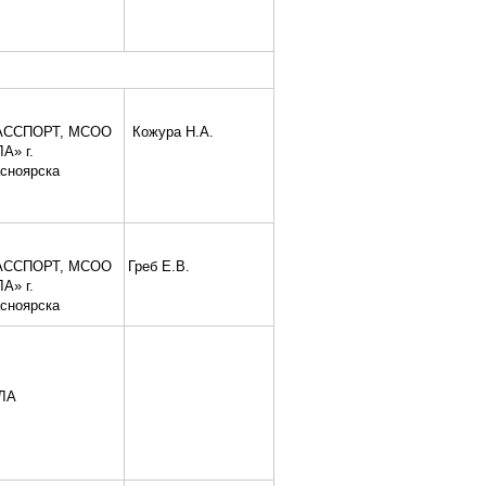
АССПОРТ, МСОО
Кожура Н.А.
А» г.
сноярска
АССПОРТ, МСОО
Греб Е.В.
А» г.
сноярска
ЛА