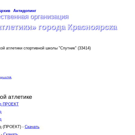
Архив
Антидопинг
ственная организация
атлетики» города Красноярска
кой атлетики спортивной школы "Спутник"
(33414)
ogruzchik
.
ой атлетике
год ПРОЕКТ
д
д
од (ПРОЕКТ) -
Скачать
 -
Скачать