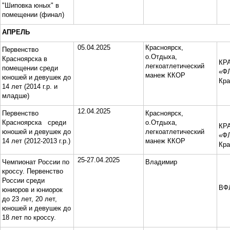
"Шиповка юных" в
помещении (финал)
АПРЕЛЬ
05.04.2025
Красноярск,
Первенство
о.Отдыха,
Красноярска в
КР
легкоатлетический
помещении среди
«ФЛ
манеж ККОР
юношей и девушек до
Кра
14 лет (2014 г.р. и
младше)
12.04.2025
Первенство
Красноярск,
Красноярска среди
о.Отдыха,
КР
юношей и девушек до
легкоатлетический
«ФЛ
14 лет (2012-2013 г.р.)
манеж ККОР
Кра
25-27.04.2025
Чемпионат России по
Владимир
кроссу. Первенство
России среди
ВФ
юниоров и юниорок
до 23 лет, 20 лет,
юношей и девушек до
18 лет по кроссу.