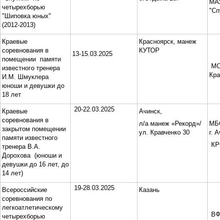
МА
четырехборью
"Сп
"Шиповка юных"
(2012-2013)
Краевые
Красноярск, манеж
соревнования в
КУТОР
13-15.03.2025
помещении памяти
МС
известного тренера
Кра
И.М. Шмуклера
юноши и девушки до
18 лет
20-22.03.2025
Краевые
Ачинск,
соревнования в
л/а манеж «Рекорд»/
МБ
закрытом помещении
ул. Кравченко 30
г. 
памяти известного
КР
тренера В.А.
Дорохова (юноши и
девушки до 16 лет, до
14 лет)
19-28.03.2025
Всероссийские
Казань
соревнования по
легкоатлетическому
ВФ
четырехборью