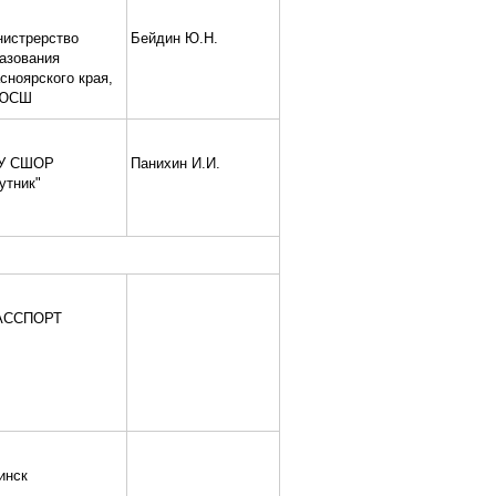
истрерство
Бейдин Ю.Н.
азования
сноярского края,
ЮСШ
У СШОР
Панихин И.И.
утник"
АССПОРТ
инск