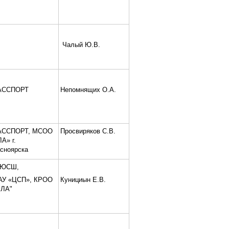
Чалый Ю.В.
АССПОРТ
Непомнящих О.А.
АССПОРТ, МСОО
Просвиряков С.В.
А» г.
сноярска
ЮСШ,
АУ «ЦСП», КРОО
Кунициын Е.В.
ФЛА"