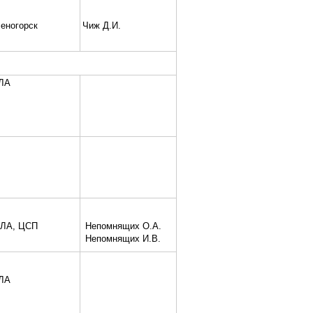
еногорск
Чиж Д.И.
ЛА
ЛА, ЦСП
Непомнящих О.А.
Непомнящих И.В.
ЛА