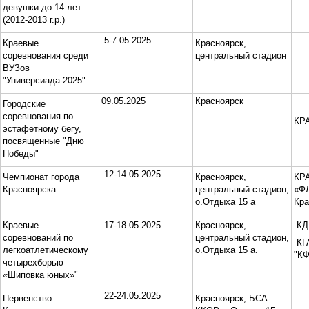
девушки до 14 лет
(2012-2013 г.р.)
5-7.05.2025
Краевые
Красноярск,
соревнования среди
центральный стадион
ВУЗов
"Универсиада-2025"
09.05.2025
Красноярск
Городские
соревнования по
КР
эстафетному бегу,
посвященные "Дню
Победы"
12-14.05.2025
Чемпионат города
Красноярск,
КР
Красноярска
центральный стадион,
«ФЛ
о.Отдыха 15 а
Кра
Краевые
17-18.05.2025
Красноярск,
КД
соревнований по
центральный стадион,
КГ
легкоатлетическому
о.Отдыха 15 а.
"К
четырехборью
«Шиповка юных»"
22-24.05.2025
Первенство
Красноярск, БСА