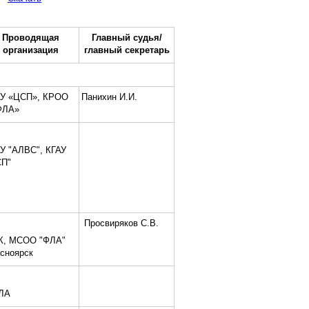
Проводящая
Главный судья/
организация
главный секретарь
АУ «ЦСП», КРОО
Панихин И.И.
ФЛА»
У "АЛВС", КГАУ
СП"
Просвиряков С.В.
К, МСОО "ФЛА"
сноярск
ЛА