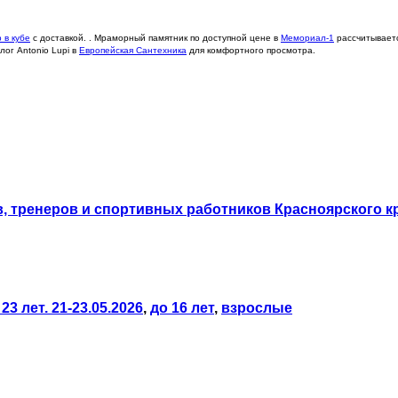
 в кубе
с доставкой. . Мраморный памятник по доступной цене в
Мемориал-1
рассчитываетс
лог Antonio Lupi в
Европейская Сантехника
для комфортного просмотра.
тренеров и спортивных работников Красноярского кра
23 лет. 21-23.05.2026
,
до 16 лет
,
взрослые