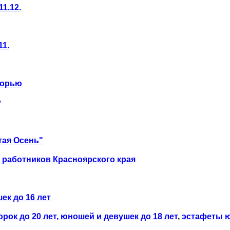
11.12.
11.
борью
у
тая Осень"
 работников Красноярского края
ек до 16 лет
ок до 20 лет, юношей и девушек до 18 лет
,
эстафеты 