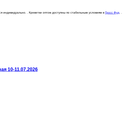
я индивидуально. . Креветки оптом доступны по стабильным условиям в
Гросс Фуд
. .
я 10-11.07.2026