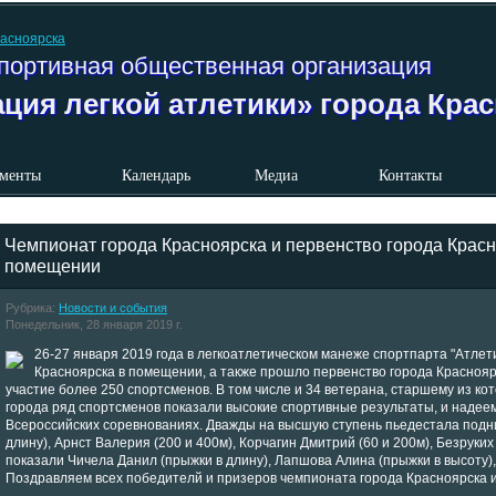
портивная общественная организация
ция легкой атлетики» города Кра
менты
Календарь
Медиа
Контакты
Чемпионат города Красноярска и первенство города Красн
помещении
Рубрика:
Новости и события
Понедельник, 28 января 2019 г.
26-27 января 2019 года в легкоатлетическом манеже спортпарта "Атлет
Красноярска в помещении, а также прошло первенство города Краснояр
участие более 250 спортсменов. В том числе и 34 ветерана, старшему из к
города ряд спортсменов показали высокие спортивные результаты, и надеем
Всероссийских соревнованиях. Дважды на высшую ступень пьедестала подни
длину), Арнст Валерия (200 и 400м), Корчагин Дмитрий (60 и 200м), Безруких
показали Чичела Данил (прыжки в длину), Лапшова Алина (прыжки в высоту)
Поздравляем всех победителй и призеров чемпионата города Красноярска и