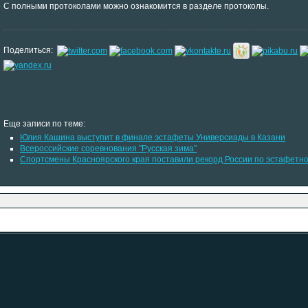
С полными протоколами можно ознакомится в разделе протоколы.
Поделиться:
Еще записи по теме:
Юлия Кашина выступит в финале эстафеты Универсиады в Казани
Всероссийские соревнования "Русская зима"
Спортсмены Красноярского края поставили рекорд России по эстафетно