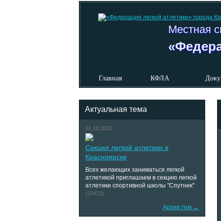
Местная с
«Федера
Главная
КФЛА
Доку
Актуальная тема
01.10.2015
Секция легкой атлетики в
Красноярске
Всех желающих заниматься легкой
атлетикой приглашаем в секцию легкой
атлетики спортивной школы "Спутник"
(33422)
Архив тем →