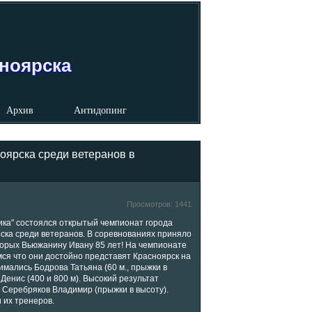
сноярска
Архив
Антидопинг
оярска среди ветеранов в
Просмотров:
1441
ика" состоялся открытый чемпионат города
ска среди ветеранов.
В соревнованиях приняло
оторых Вьюжанину Ивану 85 лет! На чемпионате
ся что они достойно представят Красноярск на
мались Бодрова Татьяна (60 м., прыжки в
 Денис (400 и 800 м). Высокий результат
, Серебряков Владимир (прыжки в высоту).
 их тренеров.