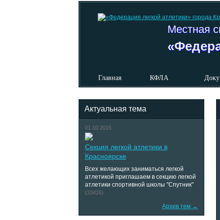
Местная с
«Федера
Главная
КФЛА
Доку
Актуальная тема
01.10.2015
Секция легкой атлетики в
Красноярске
Всех желающих заниматься легкой
атлетикой приглашаем в секцию легкой
атлетики спортивной школы "Спутник"
(33426)
Архив тем →