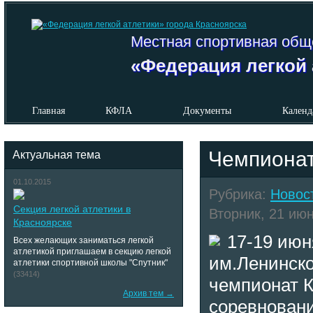
Местная спортивная общ
«Федерация легкой 
Главная
КФЛА
Документы
Календ
Чемпионат
Актуальная тема
01.10.2015
Рубрика:
Новос
Секция легкой атлетики в
Вторник, 21 июн
Красноярске
17-19 июн
Всех желающих заниматься легкой
атлетикой приглашаем в секцию легкой
им.Ленинско
атлетики спортивной школы "Спутник"
(33414)
чемпионат К
Архив тем →
соревновани