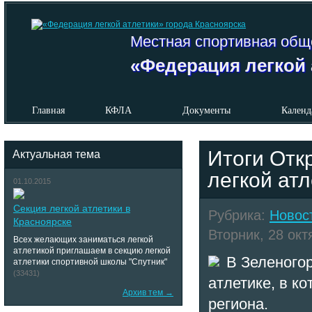
Местная спортивная общ
«Федерация легкой 
Главная
КФЛА
Документы
Календ
Итоги Отк
Актуальная тема
легкой атл
01.10.2015
Секция легкой атлетики в
Рубрика:
Новос
Красноярске
Вторник, 28 окт
Всех желающих заниматься легкой
атлетикой приглашаем в секцию легкой
В Зеленого
атлетики спортивной школы "Спутник"
(33431)
атлетике, в к
Архив тем →
региона.