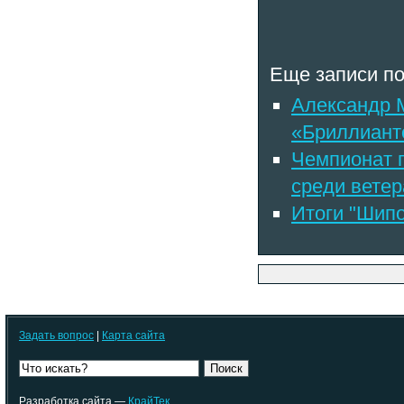
Еще записи по
Александр М
«Бриллианто
Чемпионат г
среди вете
Итоги "Шип
Задать вопрос
|
Карта сайта
Поиск
Разработка сайта —
КрайТек