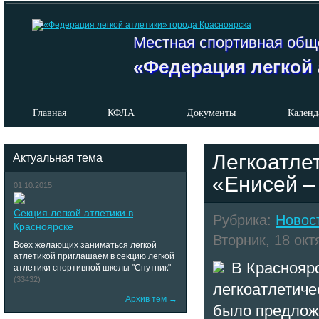
Местная спортивная общ
«Федерация легкой 
Главная
КФЛА
Документы
Календ
Легкоатле
Актуальная тема
«Енисей –
01.10.2015
Секция легкой атлетики в
Рубрика:
Новос
Красноярске
Вторник, 18 окт
Всех желающих заниматься легкой
атлетикой приглашаем в секцию легкой
В Красноярс
атлетики спортивной школы "Спутник"
(33432)
легкоатлетич
Архив тем →
было предложе