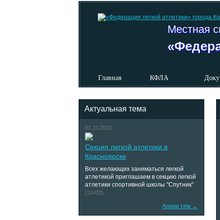
Местная с
«Федера
Главная
КФЛА
Доку
Актуальная тема
01.10.2015
Секция легкой атлетики в
Красноярске
Всех желающих заниматься легкой
атлетикой приглашаем в секцию легкой
атлетики спортивной школы "Спутник"
(33420)
Архив тем →