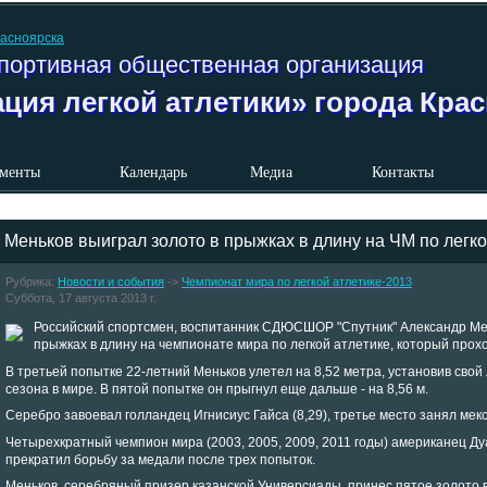
портивная общественная организация
ция легкой атлетики» города Кра
менты
Календарь
Медиа
Контакты
Меньков выиграл золото в прыжках в длину на ЧМ по легко
Рубрика:
Новости и события
->
Чемпионат мира по легкой атлетике-2013
Суббота, 17 августа 2013 г.
Российский спортсмен, воспитанник СДЮСШОР "Спутник" Александр Ме
прыжках в длину на чемпионате мира по легкой атлетике, который прохо
В третьей попытке 22-летний Меньков улетел на 8,52 метра, установив свой
сезона в мире. В пятой попытке он прыгнул еще дальше - на 8,56 м.
Серебро завоевал голландец Игнисиус Гайса (8,29), третье место занял мекс
Четырехкратный чемпион мира (2003, 2005, 2009, 2011 годы) американец Ду
прекратил борьбу за медали после трех попыток.
Меньков, серебряный призер казанской Универсиады, принес пятое золото в