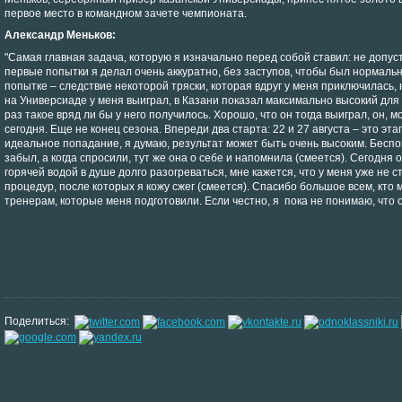
первое место в командном зачете чемпионата.
Александр Меньков:
"Самая главная задача, которую я изначально перед собой ставил: не допу
первые попытки я делал очень аккуратно, без заступов, чтобы был нормаль
попытке – следствие некоторой тряски, которая вдруг у меня приключилась, 
на Универсиаде у меня выиграл, в Казани показал максимально высокий для 
раз такое вряд ли бы у него получилось. Хорошо, что он тогда выиграл, он, 
сегодня. Еще не конец сезона. Впереди два старта: 22 и 27 августа – это э
идеальное попадание, я думаю, результат может быть очень высоким. Беспок
забыл, а когда спросили, тут же она о себе и напомнила (смеется). Сегодня
горячей водой в душе долго разогреваться, мне кажется, что у меня уже не ст
процедур, после которых я кожу сжег (смеется). Спасибо большое всем, кто
тренерам, которые меня подготовили. Если честно, я пока не понимаю, что 
Поделиться: