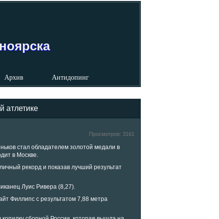
сноярска
Архив
Антидопинг
й атлетике
Просмотров:
3161
ньков стал обладателем золотой медали в
дит в Москве.
 личный рекорд и показав лучший результат
иканец Луис Ривера (8,27).
айт Филлипс с результатом 7,88 метра
 копилку сборной России, которая вышла на