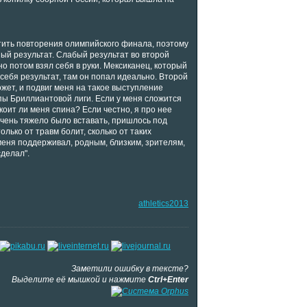
стить повторения олимпийского финала, поэтому
ный результат. Слабый результат во второй
но потом взял себя в руки. Мексиканец, который
себя результат, там он попал идеально. Второй
может, и подвиг меня на такое выступление
тапы Бриллиантовой лиги. Если у меня сложится
оит ли меня спина? Если честно, я про нее
 очень тяжело было вставать, пришлось под
олько от травм болит, сколько от таких
 меня поддерживал, родным, близким, зрителям,
сделал".
athletics2013
Заметили ошибку в тексте?
Выделите её мышкой и нажмите
Ctrl+Enter