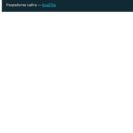
Разработка сайта —
КрайТек