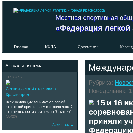
Местная спортивная общ
«Федерация легкой 
Главная
КФЛА
Документы
Календ
Междунар
Актуальная тема
01.10.2015
Рубрика:
Новос
Секция легкой атлетики в
Понедельник, 17
Красноярске
15 и 16 
Всех желающих заниматься легкой
атлетикой приглашаем в секцию легкой
соревнован
атлетики спортивной школы "Спутник"
(33423)
приняли уч
Архив тем →
Федерацию 