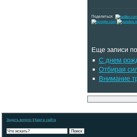
Поделиться:
Еще записи по
С днем рож
Отбирая си
Внимание тр
Задать вопрос
|
Карта сайта
Поиск