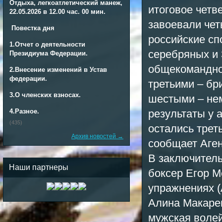
Отдыха, легкоатлетический манеж,
итоговое четв
22.05.2026 в 12.00 час. 00 мин.
завоевали чет
Повестка дня
российские сп
1.Отчет о деятельности
серебряных и
Президиума Федерации.
общекомандном
2.
Внесение изменений в Устав
федерации.
третьими – бр
3.
О членских взносах.
шестыми – нем
4.
Разное.
результаты у а
(435)
остались трет
Архив новостей →
сообщает Аген
В заключитель
Наши партнеры
боксер Егор М
упражнениях (
Алина Макарен
мужская волей