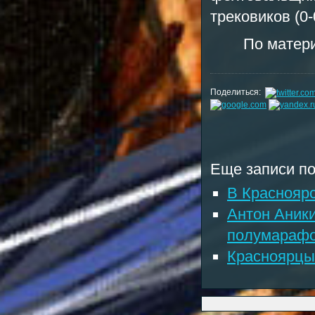
трековиков (0-
По матер
Поделиться:
Еще записи по
В Краснояр
Антон Аник
полумарафо
Красноярцы 