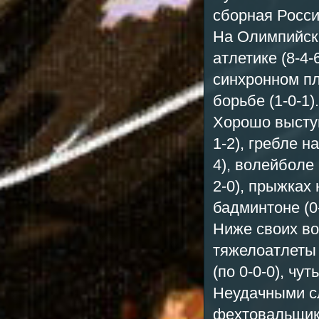
сборная Росси
На Олимпийски
атлетике (8-4-
синхронном пла
борьбе (1-0-1).
Хорошо выступ
1-2), гребле н
4), волейболе 
2-0), прыжках н
бадминтоне (0-
Ниже своих во
тяжелоатлеты 
(по 0-0-0), чу
Неудачными сл
фехтовальщиков