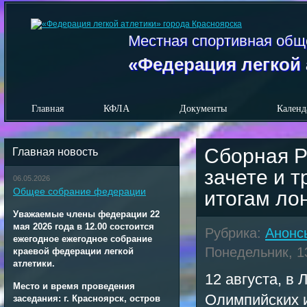
Местная спортивная общ
«Федерация легкой 
Главная
КФЛА
Документы
Календ
Сборная Р
Главная новость
зачете и 
06.05.2026
Общее собрание федерации
итогам ло
Уважаемые члены федерации 22
мая 2026 года в 12.00 состоится
Рубрика:
Анонс
ежегодное ежегодное собрание
Понедельник, 13
краевой федерации легкой
атлетики.
12 августа, в
Место и время проведения
Олимпийских и
заседания: г. Красноярск, остров