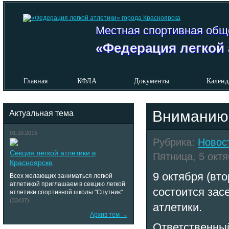
Местная спортивная общ
«Федерация легкой 
Главная
КФЛА
Документы
Календ
Вниманию 
Актуальная тема
01.10.2015
Рубрика:
Новос
Секция легкой атлетики в
Пятница, 5 октя
Красноярске
9 октября (вт
Всех желающих заниматься легкой
атлетикой приглашаем в секцию легкой
состоится зас
атлетики спортивной школы "Спутник"
(33437)
атлетики
.
Архив тем →
Ответственны