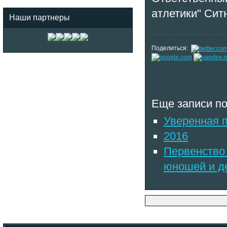
атлетики" Сит
Наши партнеры
Поделиться:
Еще записи по
Уверенная 
2016
Первенство 
юношей и де