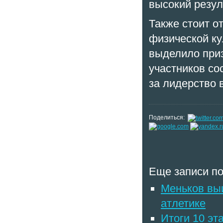
высокий резул
Также стоит о
физической ку
выделило приз
участников со
за лидерство 
Поделиться:
Еще записи по
Меньков выи
атлетике
Итоги 10 эт