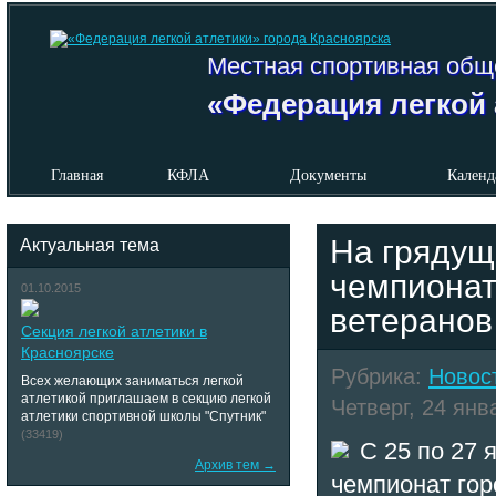
Местная спортивная общ
«Федерация легкой 
Главная
КФЛА
Документы
Календ
На грядущ
Актуальная тема
чемпионат
01.10.2015
ветеранов
Секция легкой атлетики в
Красноярске
Рубрика:
Новос
Всех желающих заниматься легкой
атлетикой приглашаем в секцию легкой
Четверг, 24 янв
атлетики спортивной школы "Спутник"
(33419)
С 25 по 27 
Архив тем →
чемпионат гор