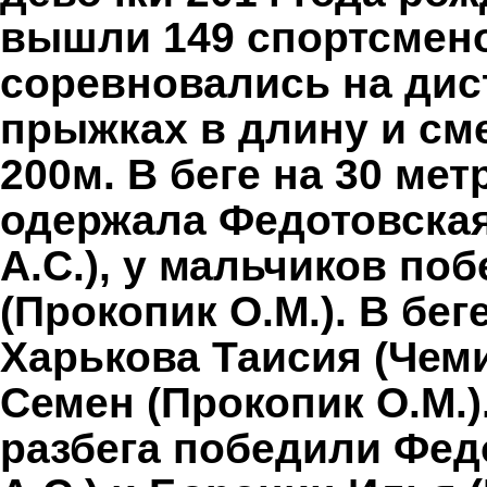
вышли 149 спортсмено
соревновались на дист
прыжках в длину и см
200м. В беге на 30 ме
одержала Федотовская
А.С.), у мальчиков по
(Прокопик О.М.). В бег
Харькова Таисия (Чеми
Семен (Прокопик О.М.)
разбега победили Фед