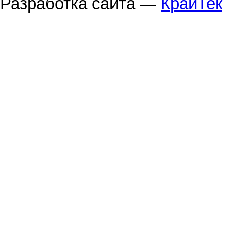
Разработка сайта —
КрайТек