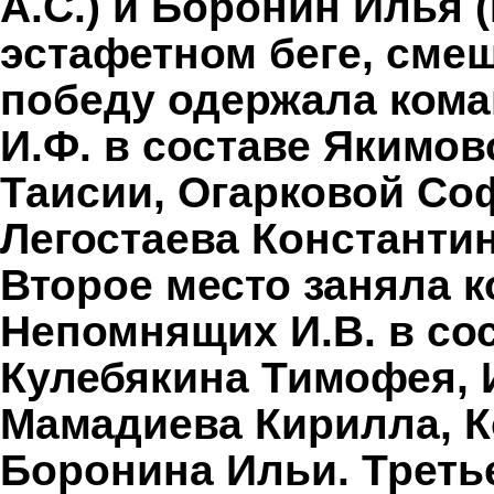
А.С.) и Боронин Илья 
эстафетном беге, сме
победу одержала кома
И.Ф. в составе Якимо
Таисии, Огарковой Со
Легостаева Константин
Второе место заняла 
Непомнящих И.В. в со
Кулебякина Тимофея,
Мамадиева Кирилла, К
Боронина Ильи. Треть