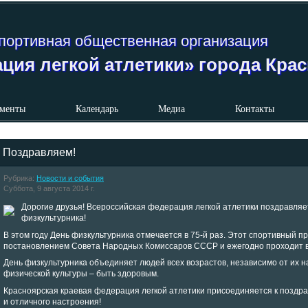
портивная общественная организация
ция легкой атлетики» города Кра
менты
Календарь
Медиа
Контакты
Поздравляем!
Рубрика:
Новости и события
Суббота, 9 августа 2014 г.
Дорогие друзья! Всероссийская федерация легкой атлетики поздравляе
физкультурника!
В этом году День физкультурника отмечается в 75-й раз. Этот спортивный п
постановлением Совета Народных Комиссаров СССР и ежегодно проходит во
День физкультурника объединяет людей всех возрастов, независимо от их 
физической культуры – быть здоровым.
Красноярская краевая федерация легкой атлетики присоединяется к поздр
и отличного настроения!