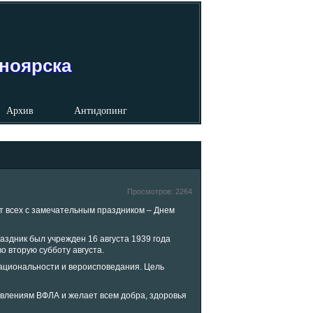
сноярска
Архив
Антидопинг
Просмотров:
2264
т всех с замечательным праздником – Днем
раздник был учрежден 16 августа 1939 года
 вторую субботу августа.
национальности и вероисповедания. Цель
авлениям ВФЛА и желает всем добра, здоровья