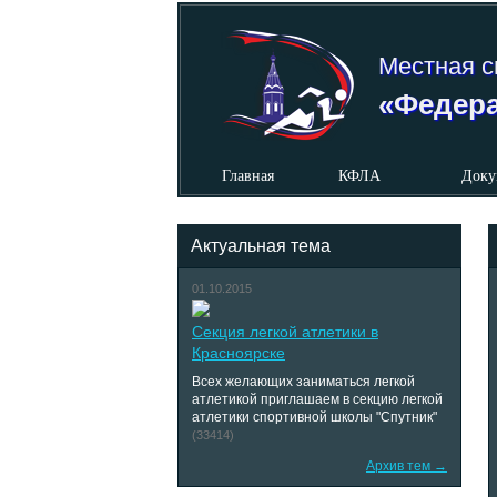
Местная с
«Федера
Главная
КФЛА
Доку
Актуальная тема
01.10.2015
Секция легкой атлетики в
Красноярске
Всех желающих заниматься легкой
атлетикой приглашаем в секцию легкой
атлетики спортивной школы "Спутник"
(33414)
Архив тем →