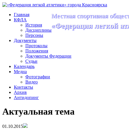
Главная
Местная спортивная общест
КФЛА
«Федерация легкой ат
История
Дисциплины
Персоны
Документы
Протоколы
Положения
Документы Федерации
Судьи
Календарь
Медиа
Фотографии
Видео
Контакты
Архив
Антидопинг
Актуальная тема
01.10.2015