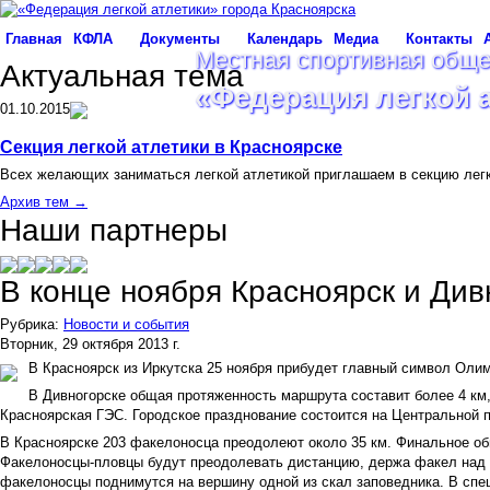
Главная
КФЛА
Документы
Календарь
Медиа
Контакты
Местная спортивная обще
Актуальная тема
«Федерация легкой 
01.10.2015
Секция легкой атлетики в Красноярске
Всех желающих заниматься легкой атлетикой приглашаем в секцию лег
Архив тем →
Наши партнеры
В конце ноября Красноярск и Див
Рубрика:
Новости и события
Вторник, 29 октября 2013 г.
В Красноярск из Иркутска 25 ноября прибудет главный символ Олим
В Дивногорске общая протяженность маршрута составит более 4 км,
Красноярская ГЭС. Городское празднование состоится на Центральной 
В Красноярске 203 факелоносца преодолеют около 35 км. Финальное о
Факелоносцы-пловцы будут преодолевать дистанцию, держа факел над 
факелоносцы поднимутся на вершину одной из скал заповедника. В спец