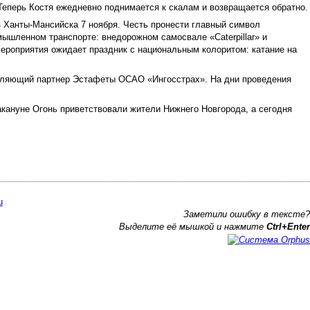
Теперь Костя ежедневно поднимается к скалам и возвращается обратно.
з Ханты-Мансийска 7 ноября. Честь пронести главный символ
ышленном транспорте: внедорожном самосвале «Caterpillar» и
ероприятия ожидает праздник с национальным колоритом: катание на
тавляющий партнер Эстафеты ОСАО «Ингосстрах». На дни проведения
акануне Огонь приветствовали жители Нижнего Новгорода, а сегодня
Заметили ошибку в тексте?
Выделите её мышкой и нажмите
Ctrl+Enter