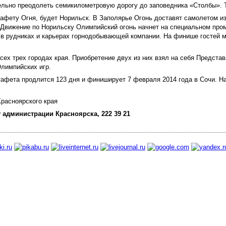
тельно преодолеть семикилометровую дорогу до заповедника «Столбы». 
тафету Огня, будет Норильск. В Заполярье Огонь доставят самолетом и
Движение по Норильску Олимпийский огонь начнет на специальном пром
 в рудниках и карьерах горнодобывающей компании. На финише гостей м
сех трех городах края. Приобретение двух из них взял на себя Предс
Олимпийских игр.
тафета продлится 123 дня и финиширует 7 февраля 2014 года в Сочи. Н
расноярского края
 администрации Красноярска, 222 39 21