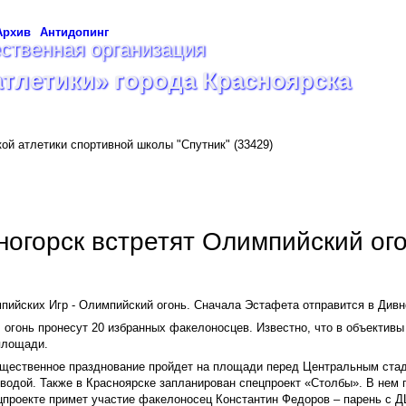
Архив
Антидопинг
ственная организация
атлетики» города Красноярска
кой атлетики спортивной школы "Спутник"
(33429)
ногорск встретят Олимпийский ог
пийских Игр - Олимпийский огонь.
Сначала Эстафета отправится в Дивно
 огонь пронесут 20 избранных факелоносцев. Известно, что в объектив
площади.
бщественное празднование пройдет на площади перед Центральным стад
водой. Также в Красноярске запланирован спецпроект «Столбы». В нем
проекте примет участие факелоносец Константин Федоров – парень с ДЦ