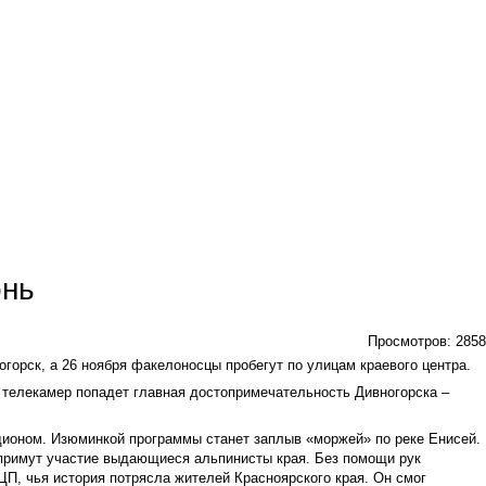
онь
Просмотров:
2858
горск, а 26 ноября факелоносцы пробегут по улицам краевого центра.
ы телекамер попадет главная достопримечательность Дивногорска –
ионом. Изюминкой программы станет заплыв «моржей» по реке Енисей.
 примут участие выдающиеся альпинисты края. Без помощи рук
П, чья история потрясла жителей Красноярского края. Он смог