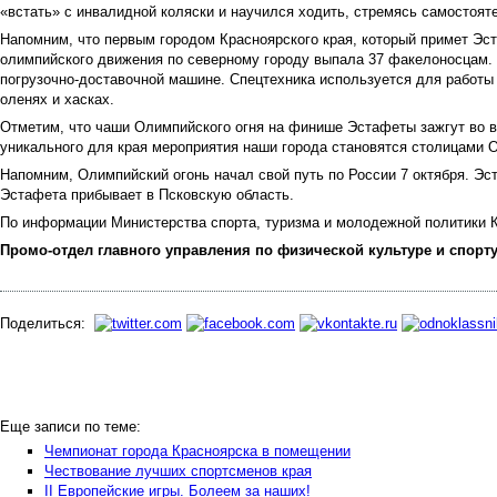
«встать» с инвалидной коляски и научился ходить, стремясь самостоя
Напомним, что первым городом Красноярского края, который примет Эс
олимпийского движения по северному городу выпала 37 факелоносцам. 
погрузочно-доставочной машине. Спецтехника используется для работы
оленях и хасках.
Отметим, что чаши Олимпийского огня на финише Эстафеты зажгут во в
уникального для края мероприятия наши города становятся столицами 
Напомним, Олимпийский огонь начал свой путь по России 7 октября. Эс
Эстафета прибывает в Псковскую область.
По информации Министерства спорта, туризма и молодежной политики К
Промо-отдел главного управления по физической культуре и спорту
Поделиться:
Еще записи по теме:
Чемпионат города Красноярска в помещении
Чествование лучших спортсменов края
II Европейские игры. Болеем за наших!