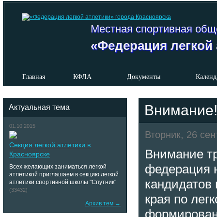
Местная спортивная общ
«Федерация легкой 
Главная
КФЛА
Документы
Календ
Внимание
Актуальная тема
01.10.2015
Вторник, 26 сен
Секция легкой атлетики в
Внимание тр
Красноярске
федерация 
Всех желающих заниматься легкой
атлетикой приглашаем в секцию легкой
кандидатов 
атлетики спортивной школы "Спутник"
(33432)
края по легк
Архив тем →
формирован