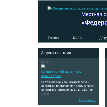
Местная с
«Федера
Главная
КФЛА
Доку
Актуальная тема
01.10.2015
Секция легкой атлетики в
Красноярске
Всех желающих заниматься легкой
атлетикой приглашаем в секцию легкой
атлетики спортивной школы "Спутник"
(33436)
Архив тем →