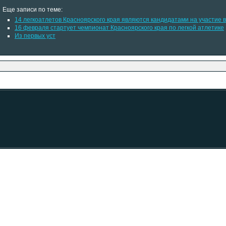
Еще записи по теме:
14 легкоатлетов Красноярского края являются кандидатами на участие 
16 февраля стартует чемпионат Красноярского края по легкой атлетике
Из первых уст