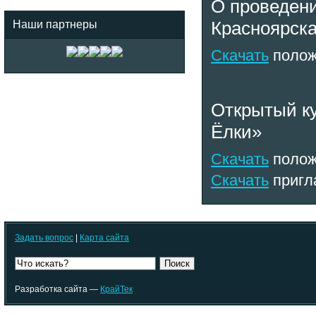
О проведени
Красноярска
Наши партнеры
Скачать
полож
Открытый ку
Ёлки»
Скачать
полож
Скачать
пригл
Задать вопрос
|
Карта сайта
Поиск
Разработка сайта —
КрайТек