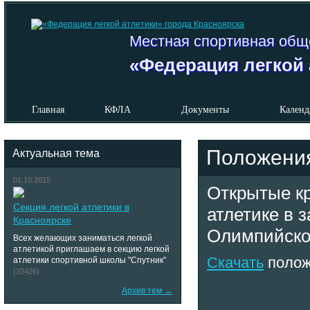
Местная спортивная общ
«Федерация легкой 
Главная
КФЛА
Документы
Календ
Положени
Актуальная тема
01.10.2015
Открытые кр
Секция легкой атлетики в
атлетике в 
Красноярске
Олимпийско
Всех желающих заниматься легкой
атлетикой приглашаем в секцию легкой
Скачать
полож
атлетики спортивной школы "Спутник"
(33426)
Архив тем →