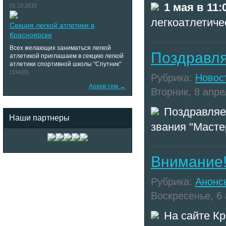
1 мая в 11
01.10.2015
легкоатлетич
Секция легкой атлетики в
Красноярске
Всех желающих заниматься легкой
Поздравл
атлетикой приглашаем в секцию легкой
атлетики спортивной школы "Спутник"
(33420)
Рубрика:
Новос
Архив тем →
Вторник, 8 апре
Поздравляе
Наши партнеры
звания "Масте
Внимание
Рубрика:
Анонс
Воскресенье, 6 
На сайте К