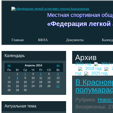
Местная спортивная общ
«Федерация легкой 
Главная
КФЛА
Документы
Календ
Календарь
Архив
2011 год
2012 
««
Апрель 2014
»»
2018 год
Пн
Вт
Ср
Чт
Пт
Сб
Вс
год
2025 год
1
2
3
4
5
6
7
8
9
10
11
12
13
В Красноя
14
15
16
17
18
19
20
21
22
23
24
25
26
27
полумара
28
29
30
Рубрика:
Новос
Актуальная тема
Воскресенье, 27