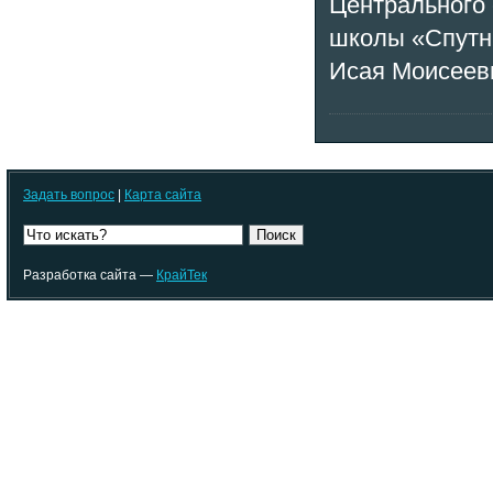
Центрального 
школы «Спутн
Исая Моисеев
Задать вопрос
|
Карта сайта
Поиск
Разработка сайта —
КрайТек