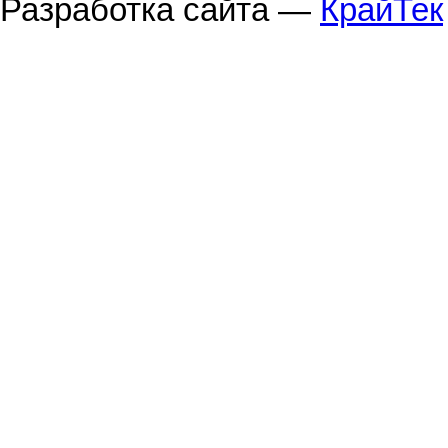
Разработка сайта —
КрайТек